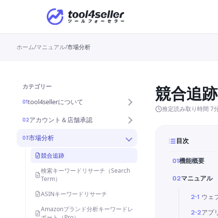
ホーム
/
マニュアル
/
市場分析
カテゴリー
競合追跡
tool4sellerについて
01
推定読み取り時間 7
アカウント＆店舗承認
02
市場分析
03
目次
競合追跡
01
機能概要
検索キーワードリサーチ（Search
02
マニュアル
Term）
ASINキーワードリサーチ
2-1
ウェ
Amazonブランド分析キーワードレ
2-2
アプ
ポート（Pro）