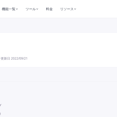
機能一覧
ツール
料金
リソース
分
更新日
2022/09/21
ブ
リ