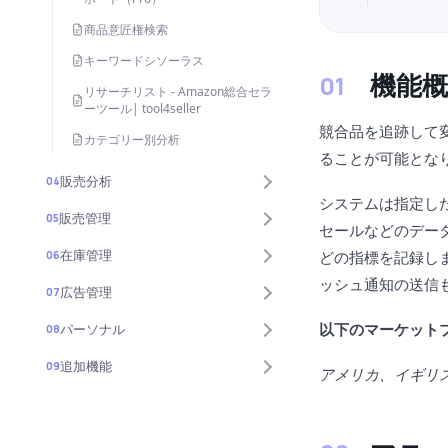
商品意匠権検索
キーワードシソーラス
機能
リサーチリスト - Amazon総合セラ
ーツール| tool4seller
競合品を追跡して
カテゴリー別分析
ることが可能とな
販売分析
04
システムは指定し
販売管理
05
セールなどのデー
在庫管理
どの指標を記録し
06
ッシュ通知の送信
広告管理
07
以下のマーケット
パーソナル
08
追加機能
09
アメリカ、イギリ