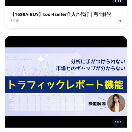
5:33
【1688AiBUY】tool4seller仕入れ代行｜完全解説
1年前
→
3:04