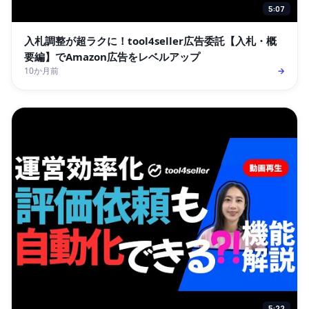
5:07
入札調整が超ラクに！tool4seller広告委託【入札・概
要編】でAmazon広告をレベルアップ
10か月前
→
5:22