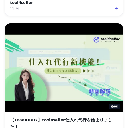
tool4seller
1年前
→
9:06
【1688AIBUY】tool4seller仕入れ代行を始まりまし
た！