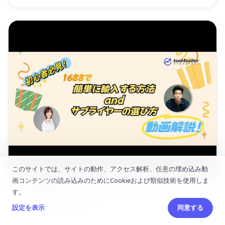
7:17
このサイトでは、サイトの動作、アクセス解析、任意の埋め込み動
画コンテンツの読み込みのためにCookieおよび類似技術を使用しま
「初心者必見！1688で簡単に輸入する方法とサプライ
す。
ヤーの選び方を解説！」
設定を表示
同意する
1年前
→