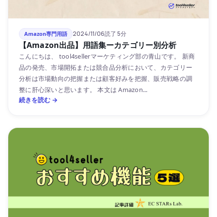
2024/11/06
読了 5分
Amazon専門用語
【Amazon出品】用語集ーカテゴリー別分析
こんにちは、 tool4sellerマーケティング部の青山です。 新商
品の発売、市場開拓または競合品分析において、カテゴリー
分析は市場動向の把握または顧客好みを把握、販売戦略の調
整に肝心深いと思います。 本文は Amazon...
続きを読む →