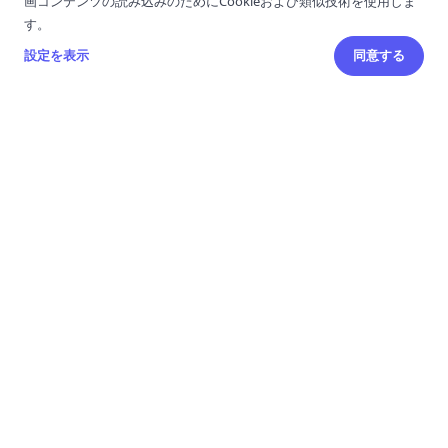
画コンテンツの読み込みのためにCookieおよび類似技術を使用しま
す。
設定を表示
同意する
Amazon総合販売管理ツール
機能
販売分析
広告管理