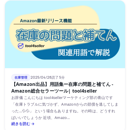
2025/04/28
読了 5分
在庫管理
【Amazon出品】用語集ー在庫の問題と補てん -
Amazon総合セラーツール| tool4seller
お辞儀 こんにちは tool4sellerマーケティング部の青山です
「在庫トラブルに気づかず、Amazonからの賠償を逃してしま
った…💦💦」 という場合もありますね。その時は、どうすれ
ばいいでしょうか 近頃、Amazo...
続きを読む →