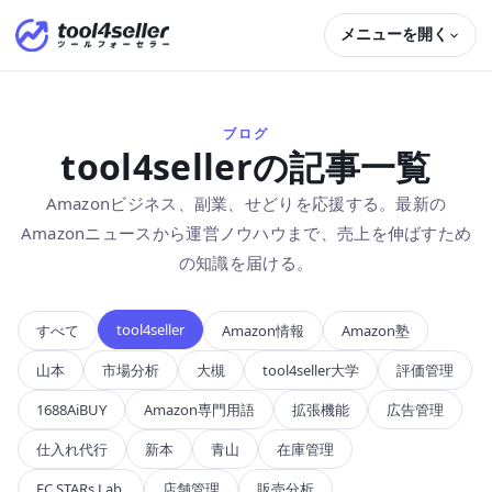
メニューを開く
ブログ
tool4sellerの記事一覧
Amazonビジネス、副業、せどりを応援する。最新の
Amazonニュースから運営ノウハウまで、売上を伸ばすため
の知識を届ける。
tool4seller
すべて
Amazon情報
Amazon塾
山本
市場分析
大槻
tool4seller大学
評価管理
Amazon専門用語
拡張機能
広告管理
1688AiBUY
仕入れ代行
新本
青山
在庫管理
店舗管理
販売分析
EC STARs Lab.