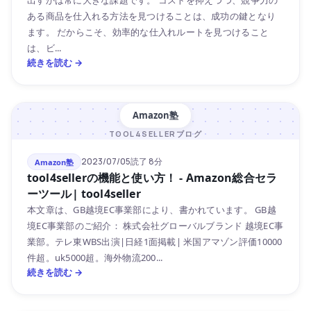
出すかは常に大きな課題です。 コストを抑えつつ、競争力の
ある商品を仕入れる方法を見つけることは、成功の鍵となり
ます。 だからこそ、効率的な仕入れルートを見つけること
は、ビ...
続きを読む →
Amazon塾
TOOL4SELLERブログ
2023/07/05
読了 8分
Amazon塾
tool4sellerの機能と使い方！ - Amazon総合セラ
ーツール| tool4seller
本文章は、GB越境EC事業部により、書かれています。 GB越
境EC事業部のご紹介： 株式会社グローバルブランド 越境EC事
業部。テレ東WBS出演|日経1面掲載| 米国アマゾン評価10000
件超。uk5000超。海外物流200...
続きを読む →