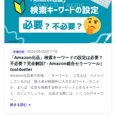
2024/05/22
読了 7分
市場分析
「Amazon出品」検索キーワードの設定は必要？
不必要？完全解説? - Amazon総合セラーツール|
tool4seller
Amazon出品者の皆様、「 キーワード 」と言えば、イメージ
しているのは「購入者が検索枠に入力するワード」のこと
か、または「広告を掲載する時ターゲットとするキーワー
ド」のことでしょうか。 出品する際には、いくつかのキーワ
ー...
続きを読む →