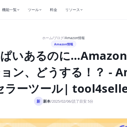
機能一覧
ツール
料金
リソース
ホーム
/
ブログ
/
Amazon情報
Amazon情報
ぱいあるのに…Amazo
ョン、どうする！？ - Am
セラーツール| tool4selle
新
新本
読了目安 5分
/
2025/02/06
/