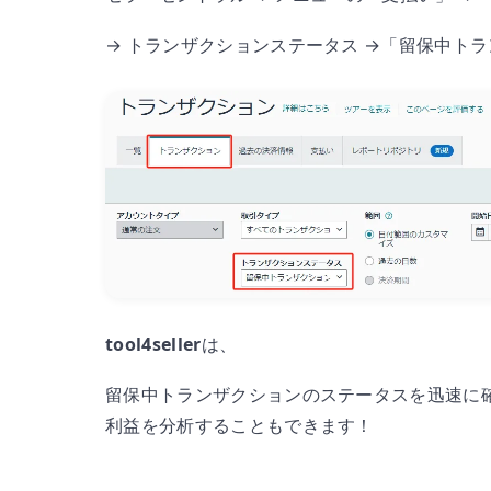
→ トランザクションステータス →「留保中ト
tool4seller
は、
留保中トランザクションのステータスを迅速に
利益を分析することもできます！