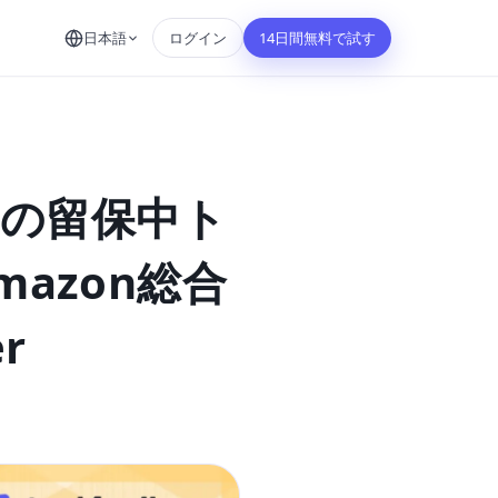
日本語
ログイン
14日間無料で試す
nの留保中ト
azon総合
r