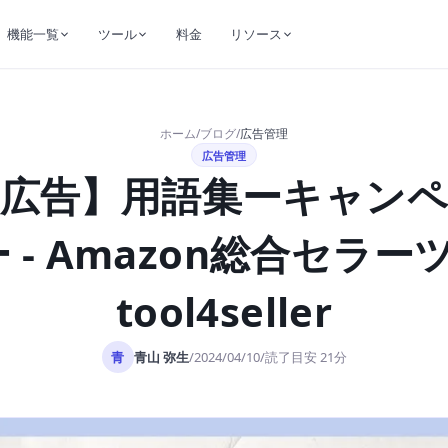
機能一覧
ツール
料金
リソース
ホーム
/
ブログ
/
広告管理
広告管理
on広告】用語集ーキャン
 - Amazon総合セラー
tool4seller
青
青山 弥生
読了目安 21分
/
2024/04/10
/