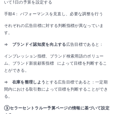
いて1日の予算を設定する
手順4： パフォーマンスを見直し、必要な調整を行う
それぞれの広告目標に対する判断指標が異なっていま
す。
⇒
ブランドイ認知度を向上する
広告目標であると：
インプレッション指標、ブランド検索用語のボリュー
ム、ブランド新規顧客指標 によって目標を判断するこ
とができる。
⇒
在庫を整理しよう
とする広告目標であると：一定期
間内における取引数によって目標を判断することができ
る。
③セラーセントラルー予算ページの情報に基づいて設定