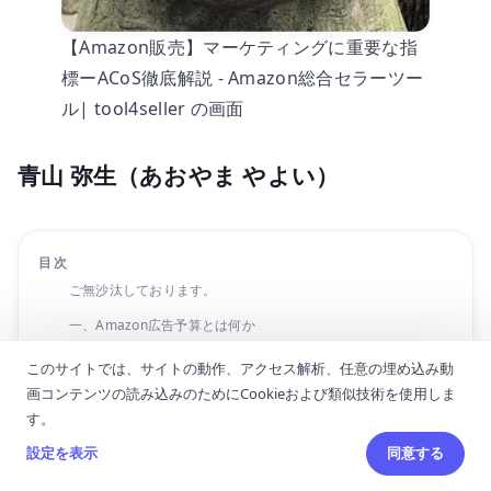
【Amazon販売】マーケティングに重要な指
標ーACoS徹底解説 - Amazon総合セラーツー
ル| tool4seller の画面
青山 弥生（あおやま やよい）
目次
ご無沙汰しております。
一、Amazon広告予算とは何か
二、Amazon広告予算を設定する三策
このサイトでは、サイトの動作、アクセス解析、任意の埋め込み動
画コンテンツの読み込みのためにCookieおよび類似技術を使用しま
三、Amazon広告予算の浪費を防ぐ対策
す。
↓
01
設定を表示
同意する
四、イベント前後の予算戦略