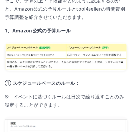
そこで、予算の上・下限額をどのように設定するのか
と、Amazon公式の予算ルールとtool4sellerの時間帯別
予算調整を紹介させていただきます。
1、Amazon公式の予算ルール
① スケジュールベースのルール：
※ イベントに基づくルールは日次で繰り返すことのみ
設定することができます。