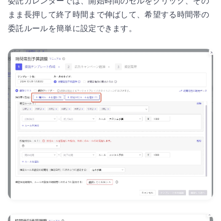
委託カレンダーでは、開始時間のセルをクリック、その
まま長押して終了時間まで伸ばして、希望する時間帯の
委託ルールを簡単に設定できます。