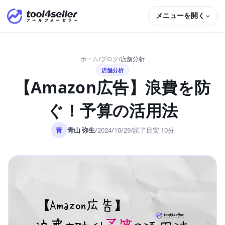
メニューを開く
ホーム
/
ブログ
/
店舗分析
店舗分析
【Amazon広告】浪費を防
ぐ！予算の活用法
青
青山 弥生
読了目安 10分
/
2024/10/29
/