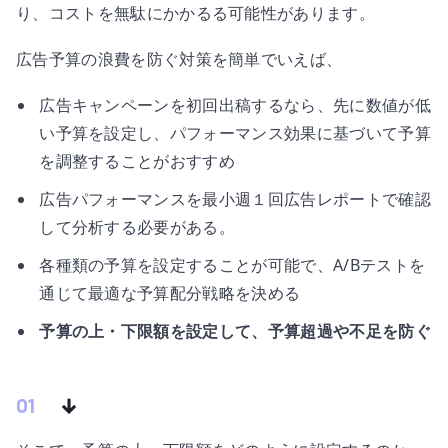
り、コストを無駄にかかるる可能性があります。
広告予算の浪費を防ぐ対策を簡単でいえば、
広告キャンペーンを初回出稿するなら、先に数値が低
い予算を設定し、パフォーマンス効果に基づいて予算
を調整することがおすすめ
広告パフォーマンスを最小週１回広告レポートで確認
して分析する必要がある。
各種類の予算を設定することが可能で、A/Bテストを
通じて最適な予算配分戦略を決める
予算の上・下限額を設定して、予算超過や不足を防ぐ
↓