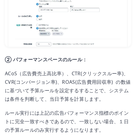
② パフォーマンスベースのルール：
ACoS（広告費売上高比率）、CTR(クリックスルー率)、
CVR(コンバージョン率)、ROAS(広告費用回収率) の数値
に基づいて予算ルールを設定するすることで、システム
は条件を判断して、当日予算を計算します。
ルール実行には上記の広告パフォーマンス指標のポイン
トに完全一致すべきであるので、一致しない場合、１日
の予算ルールのみ実行するようになります。