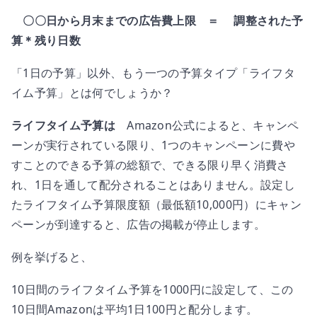
〇〇日から月末までの広告費上限 ＝ 調整された予
算＊残り日数
「1日の予算」以外、もう一つの予算タイプ「ライフタ
イム予算」とは何でしょうか？
ライフタイム予算は
Amazon公式によると、キャンペ
ーンが実行されている限り、1つのキャンペーンに費や
すことのできる予算の総額で、できる限り早く消費さ
れ、1日を通して配分されることはありません。設定し
たライフタイム予算限度額（最低額10,000円）にキャン
ペーンが到達すると、広告の掲載が停止します。
例を挙げると、
10日間のライフタイム予算を1000円に設定して、この
10日間Amazonは平均1日100円と配分します。