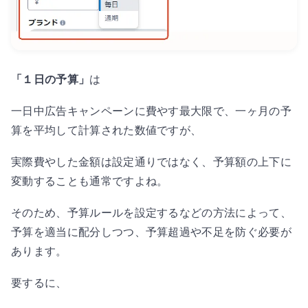
「１日の予算」
は
一日中広告キャンペーンに費やす最大限で、一ヶ月の予
算を平均して計算された数値ですが、
実際費やした金額は設定通りではなく、予算額の上下に
変動することも通常ですよね。
そのため、予算ルールを設定するなどの方法によって、
予算を適当に配分しつつ、予算超過や不足を防ぐ必要が
あります。
要するに、