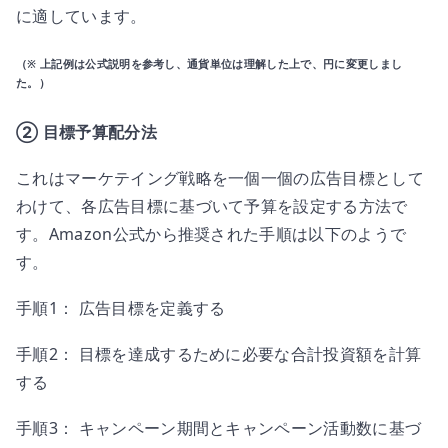
に適しています。
（※ 上記例は公式説明を参考し、通貨単位は理解した上で、円に変更しまし
た。）
② 目標予算配分法
これはマーケテイング戦略を一個一個の広告目標として
わけて、各広告目標に基づいて予算を設定する方法で
す。Amazon公式から推奨された手順は以下のようで
す。
手順1： 広告目標を定義する
手順2： 目標を達成するために必要な合計投資額を計算
する
手順3： キャンペーン期間とキャンペーン活動数に基づ