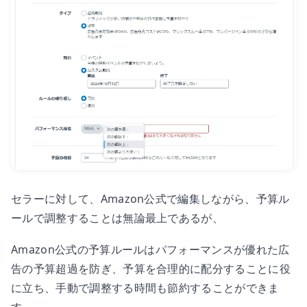
セラーに対して、Amazon公式で編集しながら、予算ル
ールで調整することは無論最上であるが、
Amazon公式の予算ルールはパフォーマンスが優れた広
告の予算超過を防ぎ、予算を合理的に配分することに役
に立ち、手動で調整する時間も節約することができま