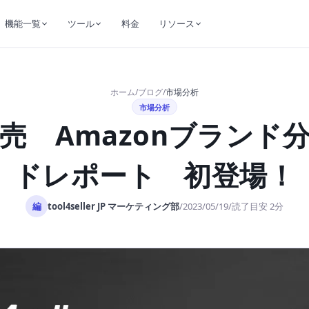
機能一覧
ツール
料金
リソース
ホーム
/
ブログ
/
市場分析
市場分析
n販売 Amazonブランド
ドレポート 初登場！
編
tool4seller JP マーケティング部
読了目安 2分
/
2023/05/19
/