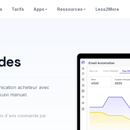
o
Tarifs
Apps
Ressources
Less2More
 des
nication acheteur avec
suivi manuel.
ndes d'avis commande par