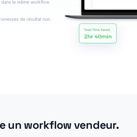
r dans le même workflow
romesses de résultat non
me un workflow vendeur.