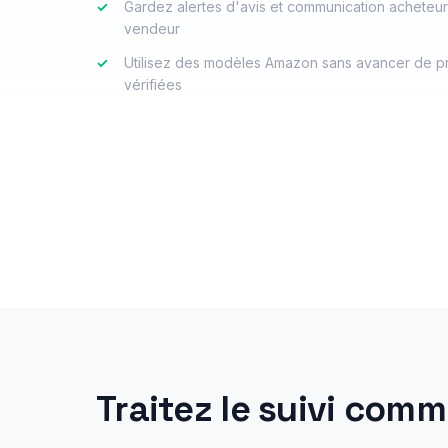
✓
Gardez alertes d'avis et communication acheteu
vendeur
✓
Utilisez des modèles Amazon sans avancer de p
vérifiées
Traitez le suivi com